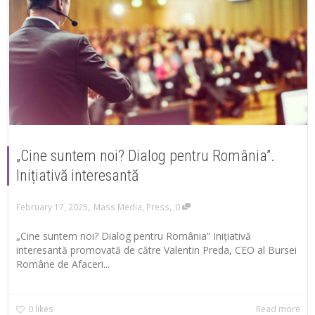
„Cine suntem noi? Dialog pentru România”.
Inițiativă interesantă
,
,
February 17, 2025
Mass Media
,
Press
0
„Cine suntem noi? Dialog pentru România” Inițiativă
interesantă promovată de către Valentin Preda, CEO al Bursei
Române de Afaceri...
0
likes
Read more