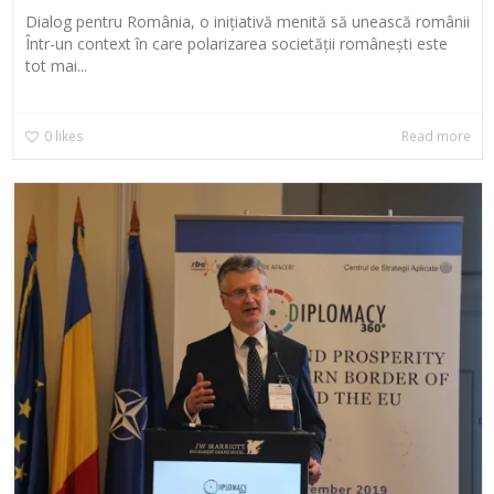
Dialog pentru România, o inițiativă menită să unească românii
Într-un context în care polarizarea societății românești este
tot mai...
0
likes
Read more