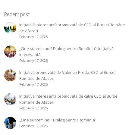
Recent post
Inițiativă interesantă promovată de CEO-ul Bursei Române
de Afaceri
February 17, 2025
„Cine suntem noi? Dialog pentru România”. Inițiativă
interesantă
February 17, 2025
Inițiativă promovată de Valentin Preda, CEO al Bursei
Române de Afaceri
February 17, 2025
Inițiativă interesantă promovată de către CEO al Bursei
Române de Afaceri
February 17, 2025
„Cine suntem noi? Dialog pentru România”
February 17, 2025