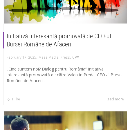
Inițiativă interesantă promovată de CEO-ul
Bursei Române de Afaceri
,
,
February 17, 2025
Mass Media
,
Press
0
„Cine suntem noi? Dialog pentru România” Inițiativă
interesantă promovată de către Valentin Preda, CEO al Bursei
Române de Afaceri...
1
like
Read more