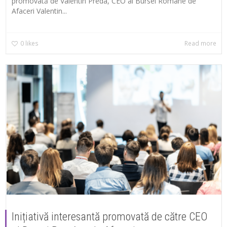
promovată de Valentin Preda, CEO al Bursei Române de
Afaceri Valentin...
0
likes
Read more
Inițiativă interesantă promovată de către CEO