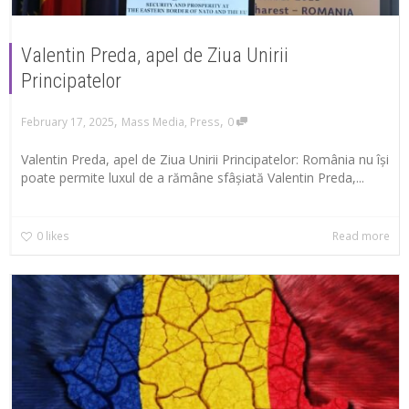
Valentin Preda, apel de Ziua Unirii
Principatelor
,
,
February 17, 2025
Mass Media
,
Press
0
Valentin Preda, apel de Ziua Unirii Principatelor: România nu își
poate permite luxul de a rămâne sfâșiată Valentin Preda,...
0
likes
Read more