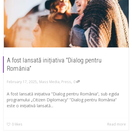
A fost lansată inițiativa ”Dialog pentru
România”
,
,
February 17, 2025
Mass Media
,
Press
0
A fost lansată inițiativa ”Dialog pentru România”, sub egida
programului „Citizen Diplomacy” ”Dialog pentru România”
este o inițiativă lansată...
0
likes
Read more