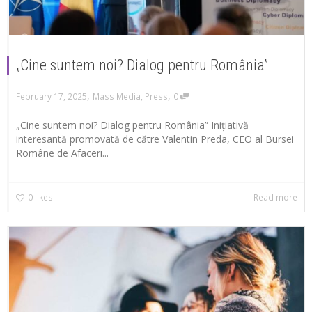
„Cine suntem noi? Dialog pentru România”
,
,
February 17, 2025
Mass Media
,
Press
0
„Cine suntem noi? Dialog pentru România” Inițiativă
interesantă promovată de către Valentin Preda, CEO al Bursei
Române de Afaceri...
0
likes
Read more