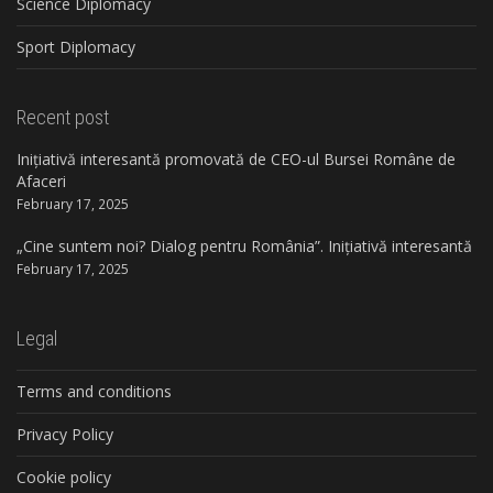
Science Diplomacy
Sport Diplomacy
Recent post
Inițiativă interesantă promovată de CEO-ul Bursei Române de
Afaceri
February 17, 2025
„Cine suntem noi? Dialog pentru România”. Inițiativă interesantă
February 17, 2025
Legal
Terms and conditions
Privacy Policy
Cookie policy