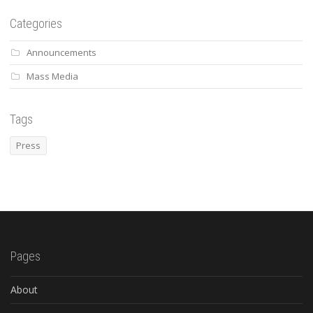
Categories
Announcements
Mass Media
Tags
Press
Pages
About