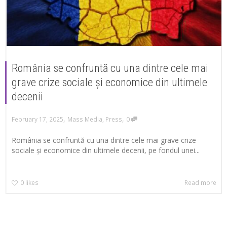
România se confruntă cu una dintre cele mai
grave crize sociale și economice din ultimele
decenii
,
,
February 17, 2025
Mass Media
,
Press
0
România se confruntă cu una dintre cele mai grave crize
sociale și economice din ultimele decenii, pe fondul unei...
0
likes
Read more