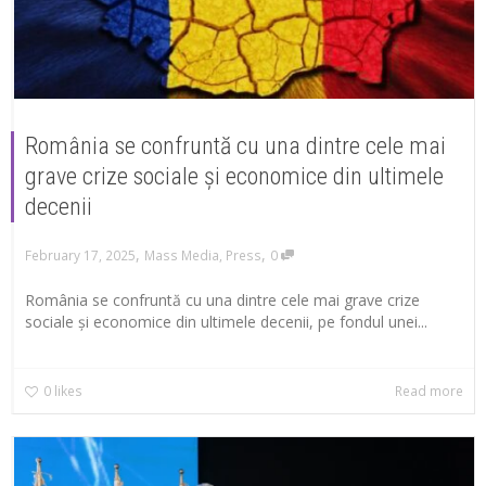
România se confruntă cu una dintre cele mai
grave crize sociale și economice din ultimele
decenii
,
,
February 17, 2025
Mass Media
,
Press
0
România se confruntă cu una dintre cele mai grave crize
sociale și economice din ultimele decenii, pe fondul unei...
0
likes
Read more