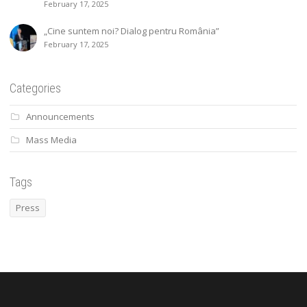
February 17, 2025
„Cine suntem noi? Dialog pentru România”
February 17, 2025
Categories
Announcements
Mass Media
Tags
Press