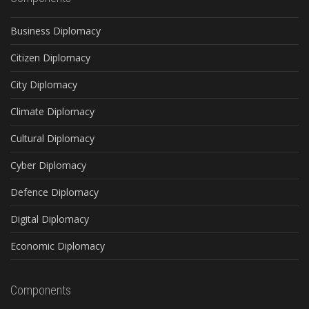
Business Diplomacy
Citizen Diplomacy
City Diplomacy
Climate Diplomacy
Cultural Diplomacy
Cyber Diplomacy
Defence Diplomacy
Digital Diplomacy
Economic Diplomacy
Components