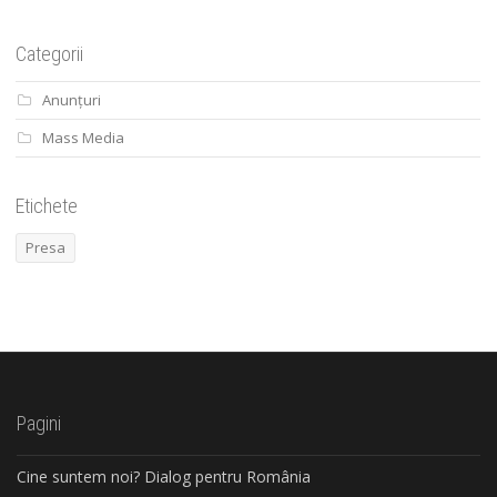
Categorii
Anunțuri
Mass Media
Etichete
Presa
Pagini
Cine suntem noi? Dialog pentru România