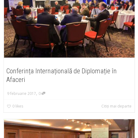
Conferința Internațională de Diplomație în
Afaceri
,
9 februarie 2017
0
0
likes
Citiți mai departe