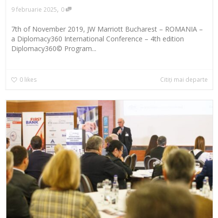
,
9 februarie 2025
0
7th of November 2019, JW Marriott Bucharest – ROMANIA –
a Diplomacy360 International Conference – 4th edition
Diplomacy360© Program...
0
likes
Citiți mai departe