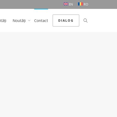
EN
RO
ități
Noutăți
Contact
DIALOG