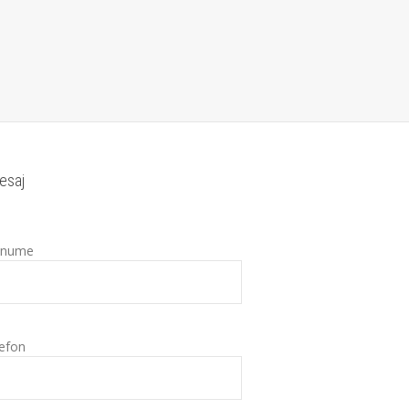
esaj
enume
efon