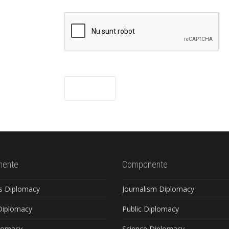
ente
Componente
s Diplomacy
Journalism Diplomacy
 Diplomacy
Public Diplomacy
plomacy
Science Diplomacy