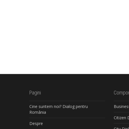
Pagini
Compon
Cine suntem noi? Dialog pentru
Busines
România
Citizen
Despre
City Di