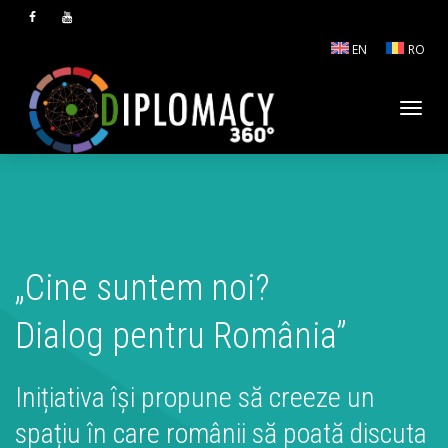
EN
RO
Comu
navig
„Cine suntem noi?
Dialog pentru România”
Inițiativa își propune să creeze un
spațiu în care românii să poată discuta