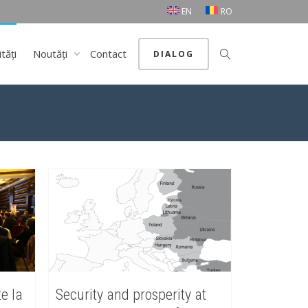
EN
RO
ități
Noutăți
Contact
DIALOG
te la
Security and prosperity at