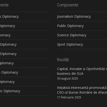
ente
Componente
s Diplomacy
Journalism Diplomacy
 Diplomacy
Public Diplomacy
plomacy
Science Diplomacy
 Diplomacy
Sport Diplomacy
l Diplomacy
Noutăți
iplomacy
Capital, Inovație și Oportunități 
 Diplomacy
business din SUA
30 august 2025
 Diplomacy
Inițiativă interesantă promovată
c Diplomacy
CEO-ul Bursei Române de Aface
17 februarie 2025