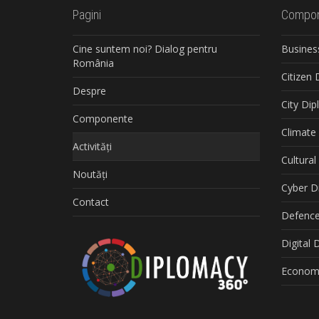
Pagini
Compon
Cine suntem noi? Dialog pentru
Busines
România
Citizen
Despre
City Di
Componente
Climate
Activități
Cultura
Noutăți
Cyber D
Contact
Defence
Digital
Economi