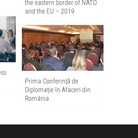
the eastern border of NATO
and the EU – 2019
ess
Prima Conferință de
Diplomație în Afaceri din
România