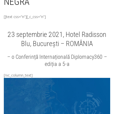
NEGRĂ
[]text css=”n”][_c_css=”n”]
23 septembrie 2021, Hotel Radisson
Blu, București – ROMÂNIA
– o Conferință Internațională Diplomacy360 –
ediția a 5-a
[/vc_column_text]