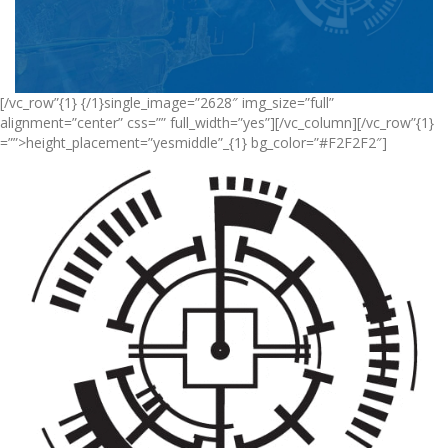
[/vc_row”{1} {/1}single_image=”2628″ img_size=”full”
alignment=”center” css=”” full_width=”yes”][/vc_column][/vc_row”{1}
=””>height_placement=”yesmiddle”_{1} bg_color=”#F2F2F2″]