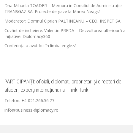
Dna Mihaela TOADER – Membru în Consiliul de Administrație –
TRANSGAZ SA: Proiecte de gaze la Marea Neagră
Moderator: Domnul Ciprian PALTINEANU – CEO, INSPET SA
Cuvânt de încheiere: Valentin PREDA – Dezvoltarea ulterioară a
Inițiativei Diplomacy360
Conferința a avut loc în limba engleză.
PARTICIPANȚI: oficiali, diplomați, proprietari și directori de
afaceri, experți internaționali ai Think-Tank
Telefon: +4-021.266.56.77
info@business-diplomacy.ro