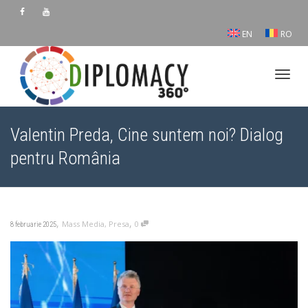
EN
RO
Comu
Valentin Preda, Cine suntem noi? Dialog
pentru România
navig
,
,
Mass Media
,
Presa
0
8 februarie 2025