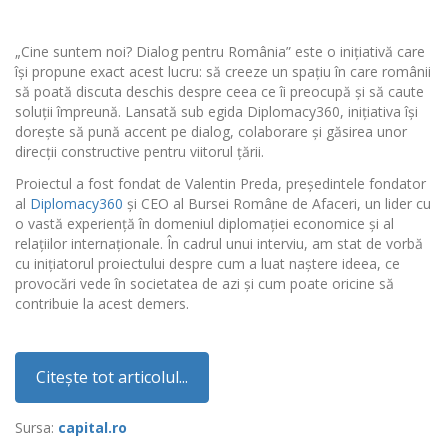
„Cine suntem noi? Dialog pentru România” este o inițiativă care
își propune exact acest lucru: să creeze un spațiu în care românii
să poată discuta deschis despre ceea ce îi preocupă și să caute
soluții împreună. Lansată sub egida Diplomacy360, inițiativa își
dorește să pună accent pe dialog, colaborare și găsirea unor
direcții constructive pentru viitorul țării.
Proiectul a fost fondat de Valentin Preda, președintele fondator
al
Diplomacy360
și CEO al Bursei Române de Afaceri, un lider cu
o vastă experiență în domeniul diplomației economice și al
relațiilor internaționale. În cadrul unui interviu, am stat de vorbă
cu inițiatorul proiectului despre cum a luat naștere ideea, ce
provocări vede în societatea de azi și cum poate oricine să
contribuie la acest demers.
Citește tot articolul...
Sursa:
capital.ro