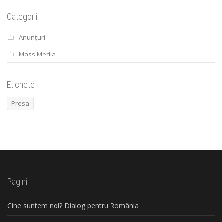
Categorii
Anunțuri
Mass Media
Etichete
Presa
Pagini
Cine suntem noi? Dialog pentru România